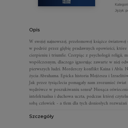
Kategor
Język
:
p
Opis
W swojej najnowszej, przełomowej książce światowej s
w podróż przez głębię pradawnych opowieści, które u
cierpieniu i triumfie. Czerpiąc z psychologii religii, 
współczesnym, dlaczego ignorując zawarte w niej o
pierwszych ludzi. Morderczy konflikt Kaina i Abla. 
życia Abrahama. Epicka historia Mojżesza i Izraelit
Jak przez tysiąclecia pomagały nam zrozumieć świat
wędrówce w poszukiwaniu sensu? Niosąca oświecenie 
intelektualna i duchowa uczta, podczas której czyteln
sobą człowiek - a tłem dla tych doniosłych rozważań
Szczegóły