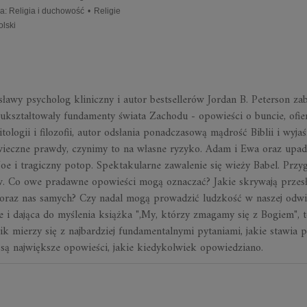
ia
:
Religia i duchowość
•
Religie
olski
ławy psycholog kliniczny i autor bestsellerów Jordan B. Peterson zab
kształtowały fundamenty świata Zachodu - opowieści o buncie, ofier
mitologii i filozofii, autor odsłania ponadczasową mądrość Biblii i wyja
dwieczne prawdy, czynimy to na własne ryzyko. Adam i Ewa oraz upa
Noe i tragiczny potop. Spektakularne zawalenie się wieży Babel. Przy
ów. Co owe pradawne opowieści mogą oznaczać? Jakie skrywają przesł
 oraz nas samych? Czy nadal mogą prowadzić ludzkość w naszej odwi
i dająca do myślenia książka ",My, którzy zmagamy się z Bogiem", 
ik mierzy się z najbardziej fundamentalnymi pytaniami, jakie stawia 
 są największe opowieści, jakie kiedykolwiek opowiedziano.