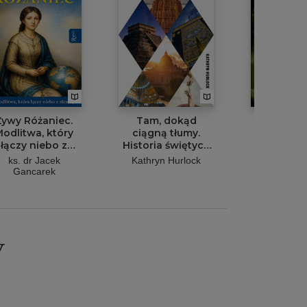
Żywy Różaniec.
Tam, dokąd
Mitologia
odlitwa, który
ciągną tłumy.
Jerzy Gąs
łączy niebo z
Historia świętych
ziemią
miejsc
ks. dr Jacek
Kathryn Hurlock
Gancarek
y