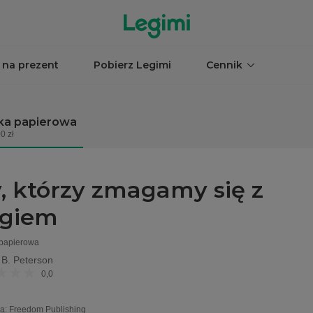
 na prezent
Pobierz Legimi
Cennik
ka papierowa
0 zł
, którzy zmagamy się z
giem
 papierowa
 B. Peterson
0,0
a
:
Freedom Publishing