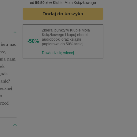
od
59,50 zł
w Klubie Mola Książkowego
Dodaj do koszyka
Zbieraj punkty w Klubie Mola
Książkowego i kupuj ebooki,
audiobooki oraz książki
-50%
iera nas
papierowe do 50% taniej.
ze,
Dowiedz się więcej.
śnia nam,
dek
goda
anie?
ecznej
to
przed