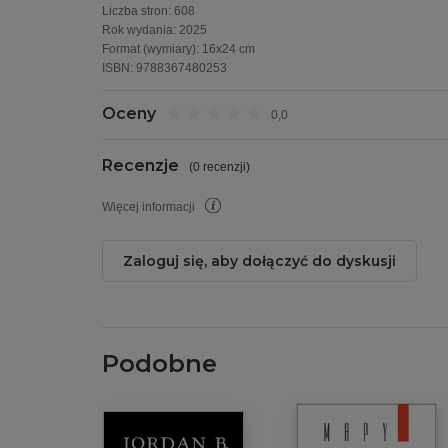
Liczba stron:
608
Rok wydania
:
2025
Format (wymiary):
16x24 cm
ISBN:
9788367480253
Oceny
0,0
Recenzje
(
0 recenzji
)
Więcej informacji
Zaloguj się, aby dołączyć do dyskusji
Podobne