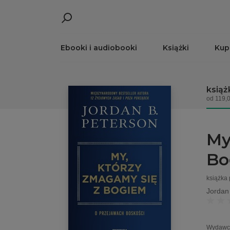
Ebooki i audiobooki
Książki
Kup
książ
od 119,0
My
Bo
książka
Jordan
Wydawc