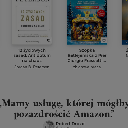
12 życiowych
Szopka
zasad. Antidotum
Betlejemska z Pier
M
na chaos
Giorgio Frassattim
i Carlo Acutisem
Jordan B. Peterson
zbiorowa praca
„Mamy usługę, której mógłb
pozazdrościć Amazon.”
Robert Drózd