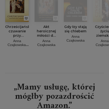
Chrześcijańskie
Akt
Gdy łzy stają
Czyście
czuwanie
heroicznej
się chlebem
życi
przy
miłości do
ziemsk
Anna
zmarłym
dusz
Czajkowska
Anna
Anna
Anna
czyśćcowych
Czajkowska
Czajkowska
Czajkow
Irena
Złotkowska
„Mamy usługę, której
mógłby pozazdrościć
Amazon.”