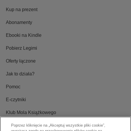
Kup na prezent
Abonamenty
Ebooki na Kindle
Pobierz Legimi
Oferty łączone
Jak to działa?
Pomoc
E-czytniki
Klub Mola Książkowego
Ustawienia plików cookie
Poprzez kliknięcie na „Akceptuj wszystkie pliki cookie”,
wyrażasz zgodę na przechowywanie plików cookie na