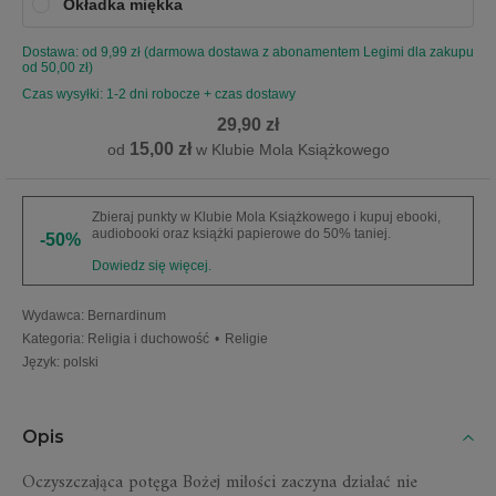
Okładka miękka
Dostawa: od 9,99 zł (darmowa dostawa z abonamentem Legimi dla zakupu
od 50,00 zł)
Czas wysyłki: 1-2 dni robocze + czas dostawy
29,90 zł
15,00 zł
od
w Klubie Mola Książkowego
Zbieraj punkty w Klubie Mola Książkowego i kupuj ebooki,
audiobooki oraz książki papierowe do 50% taniej.
-50%
Dowiedz się więcej.
Wydawca
:
Bernardinum
Kategoria
:
Religia i duchowość
•
Religie
Język
:
polski
Opis
Oczyszczająca potęga Bożej miłości zaczyna działać nie