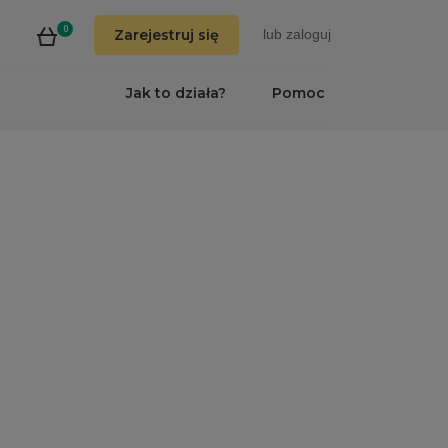
0
Zarejestruj się
lub
zaloguj
Jak to działa?
Pomoc