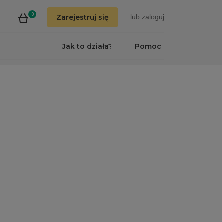
0
Zarejestruj się
lub
zaloguj
Jak to działa?
Pomoc