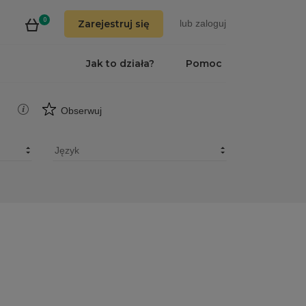
0
Zarejestruj się
lub
zaloguj
Jak to działa?
Pomoc
a
Obserwuj