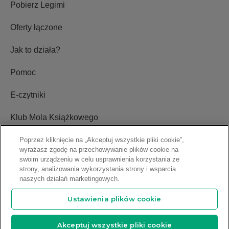
Pobierz Legimi
Oferty łączone
Jak to działa?
Pomoc
E-czytniki
Klub Mola Książkowego
Ustawienia plików cookie
Poprzez kliknięcie na „Akceptuj wszystkie pliki cookie”,
wyrażasz zgodę na przechowywanie plików cookie na
swoim urządzeniu w celu usprawnienia korzystania ze
Blog
strony, analizowania wykorzystania strony i wsparcia
naszych działań marketingowych.
Relacje inwestorskie
Ustawienia plików cookie
Copyright © 2009-2026 Legimi S.A. Wszelkie prawa zastrzeżone.
Akceptuj wszystkie pliki cookie