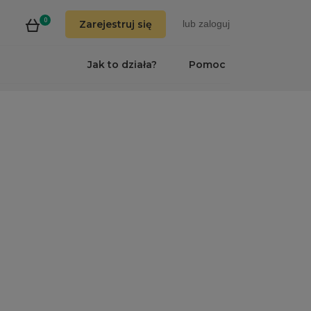
0
Zarejestruj się
lub
zaloguj
Jak to działa?
Pomoc