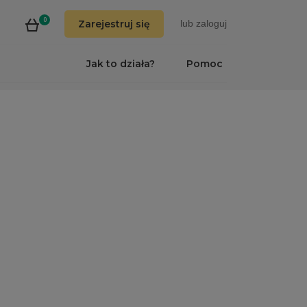
0
Zarejestruj się
lub
zaloguj
Jak to działa?
Pomoc