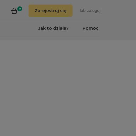
0
Zarejestruj się
lub
zaloguj
Jak to działa?
Pomoc