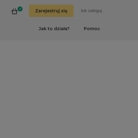
0
Zarejestruj się
lub
zaloguj
Jak to działa?
Pomoc