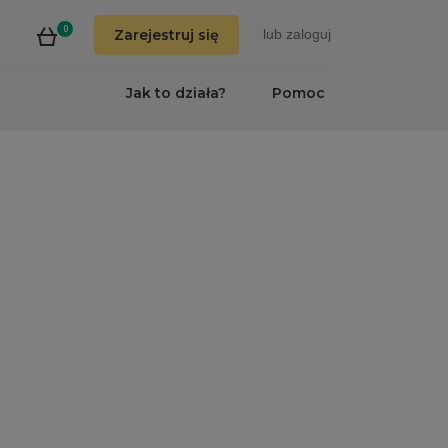
0
Zarejestruj się
lub
zaloguj
Jak to działa?
Pomoc