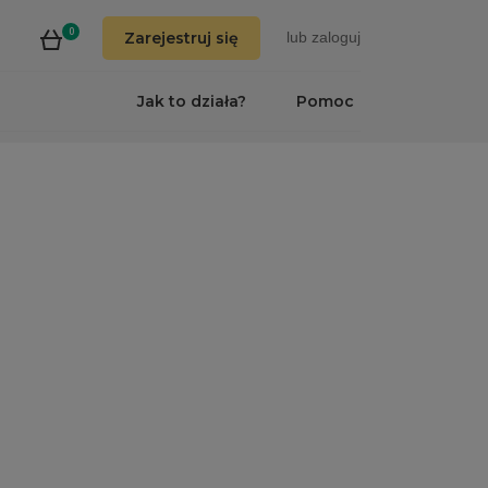
0
Zarejestruj się
lub
zaloguj
Jak to działa?
Pomoc