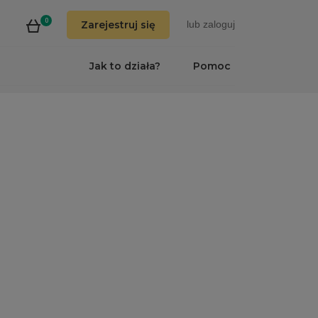
0
Zarejestruj się
lub
zaloguj
Jak to działa?
Pomoc