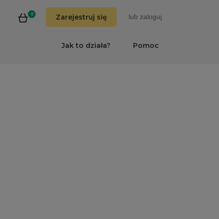
0
Zarejestruj się
lub
zaloguj
Jak to działa?
Pomoc