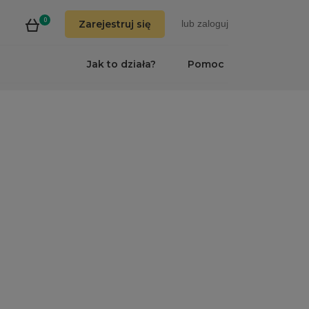
0
Zarejestruj się
lub
zaloguj
Jak to działa?
Pomoc