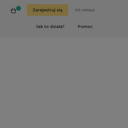
0
Zarejestruj się
lub
zaloguj
Jak to działa?
Pomoc