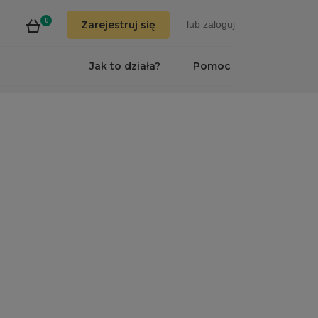
0
Zarejestruj się
lub
zaloguj
Jak to działa?
Pomoc