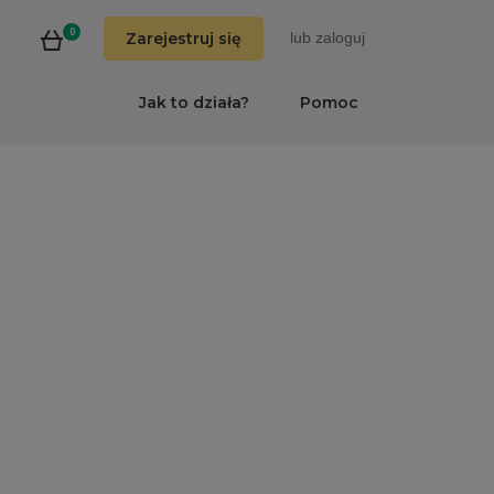
0
Zarejestruj się
lub
zaloguj
Jak to działa?
Pomoc