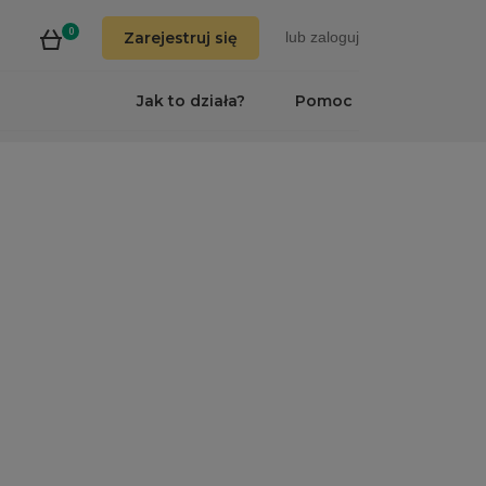
0
Zarejestruj się
lub
zaloguj
Jak to działa?
Pomoc