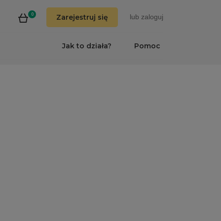
0
Zarejestruj się
lub
zaloguj
Jak to działa?
Pomoc