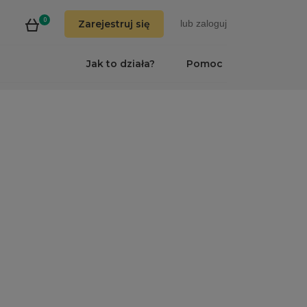
0
Zarejestruj się
lub
zaloguj
Jak to działa?
Pomoc