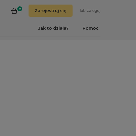
0
Zarejestruj się
lub
zaloguj
Jak to działa?
Pomoc