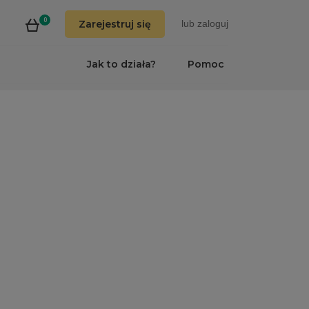
0
Zarejestruj się
lub
zaloguj
Jak to działa?
Pomoc