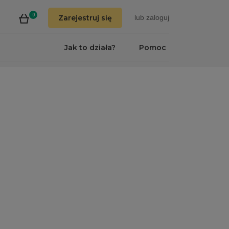
0
Zarejestruj się
lub
zaloguj
Jak to działa?
Pomoc