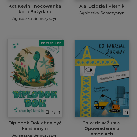
Kot Kevin i nocowanka
Ala, Dzidzia i Piernik
kota Bożydara
Agnieszka Semczyszyn
Agnieszka Semczyszyn
BESTSELLER
Diplodok Dok chce być
Co widział Żuraw.
kimś innym
Opowiadania o
emocjach
Agnieszka Semczyszyn