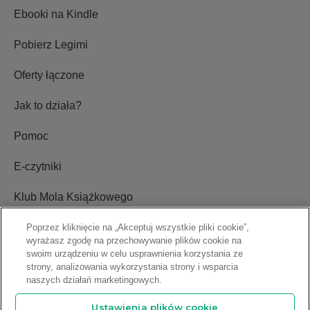
Abonamenty
Ebooki na Kindle
Pobierz Legimi
Oferty łączone
Jak to działa?
Pomoc
E-czytniki
Klub Mola Książkowego
Poprzez kliknięcie na „Akceptuj wszystkie pliki cookie”,
wyrażasz zgodę na przechowywanie plików cookie na
Ustawienia plików cookie
swoim urządzeniu w celu usprawnienia korzystania ze
strony, analizowania wykorzystania strony i wsparcia
Blog
naszych działań marketingowych.
Ustawienia plików cookie