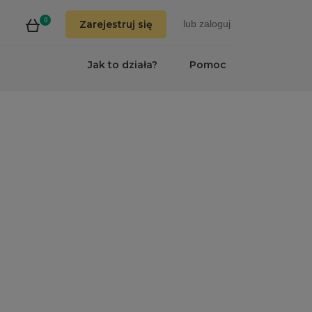
0
Zarejestruj się
lub
zaloguj
Jak to działa?
Pomoc