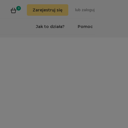
0
Zarejestruj się
lub
zaloguj
Jak to działa?
Pomoc