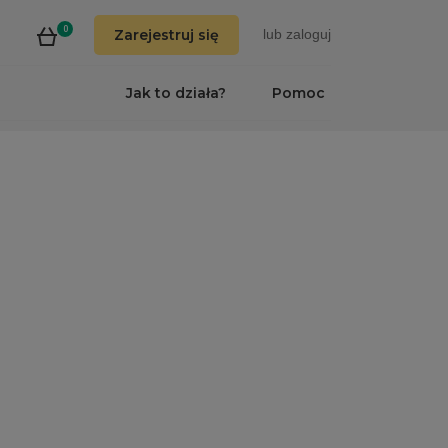
0
Zarejestruj się
lub
zaloguj
Jak to działa?
Pomoc