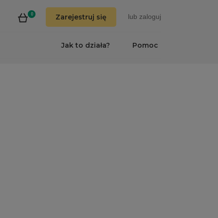
0
Zarejestruj się
lub
zaloguj
Jak to działa?
Pomoc