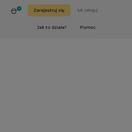
0
Zarejestruj się
lub
zaloguj
Jak to działa?
Pomoc