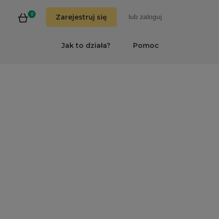
0
Zarejestruj się
lub
zaloguj
Jak to działa?
Pomoc