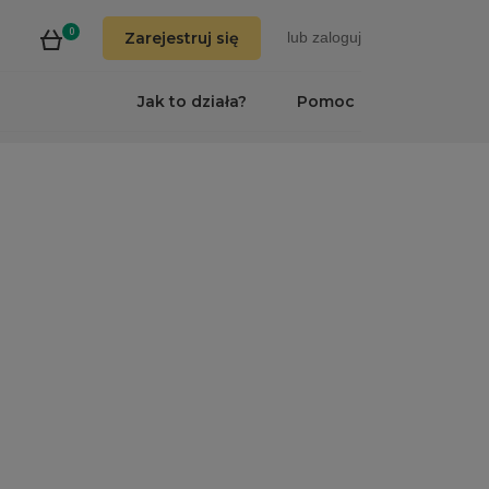
0
Zarejestruj się
lub
zaloguj
Jak to działa?
Pomoc