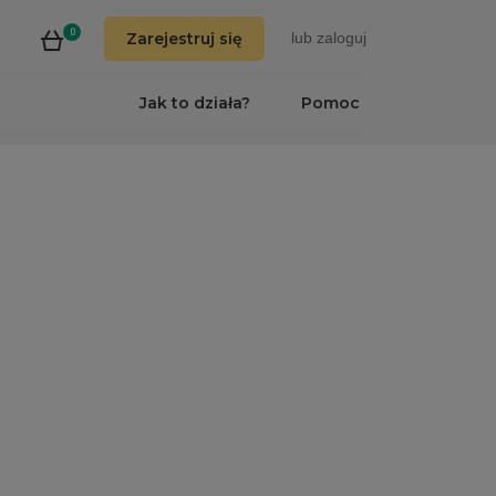
0
Zarejestruj się
lub
zaloguj
Jak to działa?
Pomoc