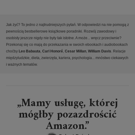
Jak żyć? To jedno z najtrudniejszych pytań. W odpowiedzi na nie pomogą z
pewnością bestsellerowe książkowe poradniki. Rozwój zawodowy i
osobisty jeszcze nigdy nie były tak istotne. A może... wręcz przeciwnie?
Przekonaj się co mają do przekazania w swoich ebookach i audiobookach
choćby
Leo Babauta
,
Carl Honoré
,
Cesar Millan
,
William Davis
. Relacje
międzyludzkie, dieta, zwierzęta, kariera, psychologia... mnóstwo ciekawych
i ważnych tematów.
„Mamy usługę, której
mógłby pozazdrościć
Amazon.”