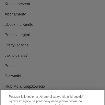
Kup na prezent
Abonamenty
Ebooki na Kindle
Pobierz Legimi
Oferty łączone
Jak to działa?
Pomoc
E-czytniki
Klub Mola Książkowego
Ustawienia plików cookie
Poprzez kliknięcie na „Akceptuj wszystkie pliki cookie”,
wyrażasz zgodę na przechowywanie plików cookie na