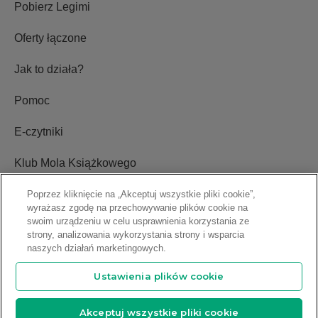
Pobierz Legimi
Oferty łączone
Jak to działa?
Pomoc
E-czytniki
Klub Mola Książkowego
Ustawienia plików cookie
Poprzez kliknięcie na „Akceptuj wszystkie pliki cookie”,
wyrażasz zgodę na przechowywanie plików cookie na
swoim urządzeniu w celu usprawnienia korzystania ze
Blog
strony, analizowania wykorzystania strony i wsparcia
naszych działań marketingowych.
Relacje inwestorskie
Ustawienia plików cookie
Copyright © 2009-2026 Legimi S.A. Wszelkie prawa zastrzeżone.
Akceptuj wszystkie pliki cookie