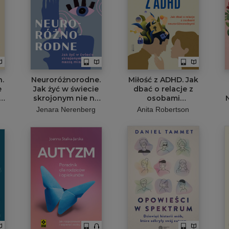
.
Neuroróżnorodne.
Miłość z ADHD. Jak
e
Jak żyć w świecie
dbać o relacje z
skrojonym nie na
osobami
naszą miarę
neuroróżnorodnymi
Jenara Nerenberg
Anita Robertson