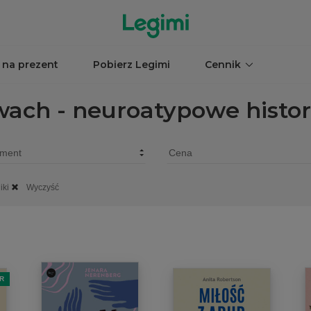
 na prezent
Pobierz Legimi
Cennik
wach - neuroatypowe histor
iki
Wyczyść
R