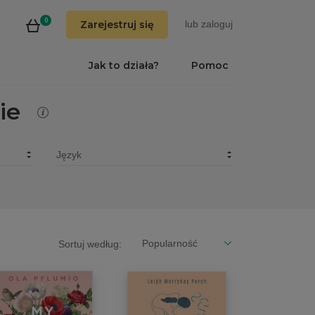
0
Zarejestruj się
lub
zaloguj
Jak to działa?
Pomoc
ie
Sortuj według: