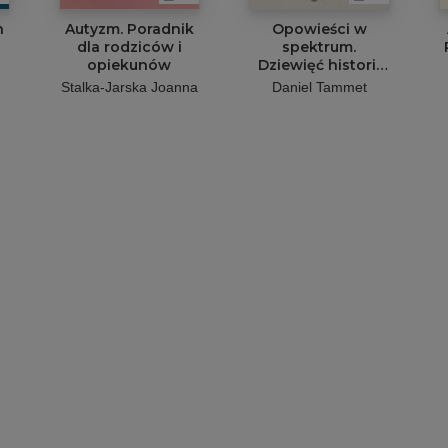
h
Autyzm. Poradnik
Opowieści w
dla rodziców i
spektrum.
opiekunów
Dziewięć historii
osób, które
d
Stalka-Jarska Joanna
Daniel Tammet
odkryły swój
autyzm