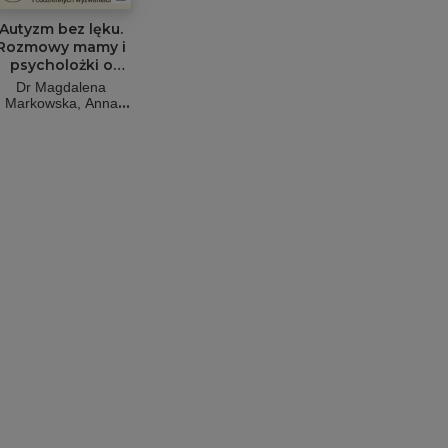
Autyzm bez lęku.
Rozmowy mamy i
psycholożki o
iagnozie, terapii i
Dr Magdalena
codziennych
Markowska
Anna
wyzwaniach
Pawlaczyk