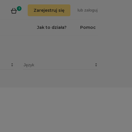
0
Zarejestruj się
lub
zaloguj
Jak to działa?
Pomoc