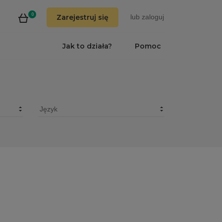
0
Zarejestruj się
lub
zaloguj
Jak to działa?
Pomoc