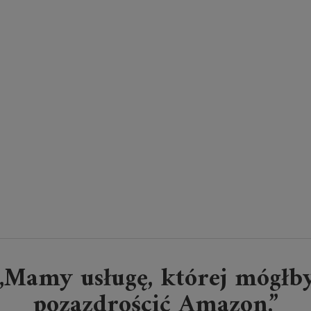
„Mamy usługę, której mógłb
pozazdrościć Amazon.”