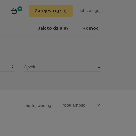
0
Zarejestruj się
lub
zaloguj
Jak to działa?
Pomoc
Sortuj według: