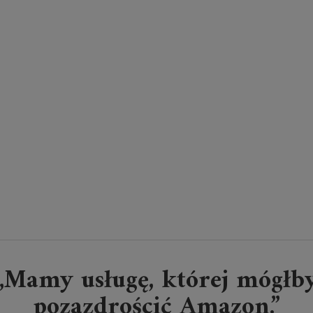
„Mamy usługę, której mógłb
pozazdrościć Amazon.”