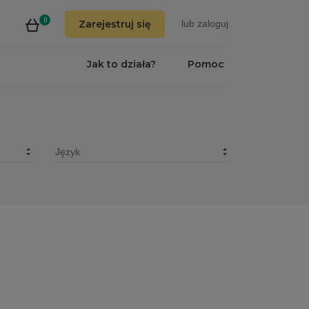
0
Zarejestruj się
lub
zaloguj
Jak to działa?
Pomoc