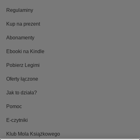
Regulaminy
Kup na prezent
Abonamenty
Ebooki na Kindle
Pobierz Legimi
Oferty łączone
Jak to działa?
Pomoc
E-czytniki
Klub Mola Książkowego