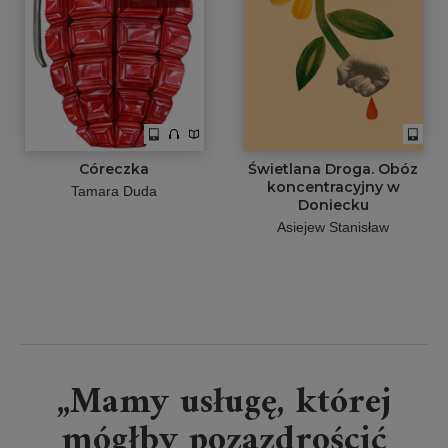
Córeczka
Świetlana Droga. Obóz
koncentracyjny w
Tamara Duda
Doniecku
Asiejew Stanisław
„Mamy usługę, której
mógłby pozazdrościć