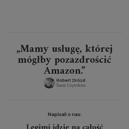
„Mamy usługę, której
mógłby pozazdrościć
Amazon.”
Robert Drózd
Świat Czytników
Napisali o nas:
Legimi idzie na całość