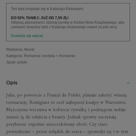
Ten tytuł znajduje się w Katalogu Klubowym.
DO 50% TANIEJ: JUŻ OD 7,59 ZŁ!
Aktywuj abonament i zbieraj punkty w Klubie Mola Książkowego, aby
zamówić dowolny tytuł z Katalogu Klubowego nawet za pół ceny.
Dowiedz się więcej.
Wydawca
:
Akurat
Kategoria
:
Romanse i erotyka
•
Romanse
Język
:
polski
Opis
Julia, po powrocie z Francji do Polski, planuje założyć własną
restaurację. Remigiusz to szef najlepszej knajpy w Warszawie.
Mężczyzna wyczuwa w kobiecie rywalkę i podstępem usiłuje
zmusić ją do odejścia z branży. Jednak sprawy zaczynają
przybierać zupełnie nieoczekiwany obrót. Czy stare
powiedzenie – przez żołądek do serca – sprawdzi się i w tym