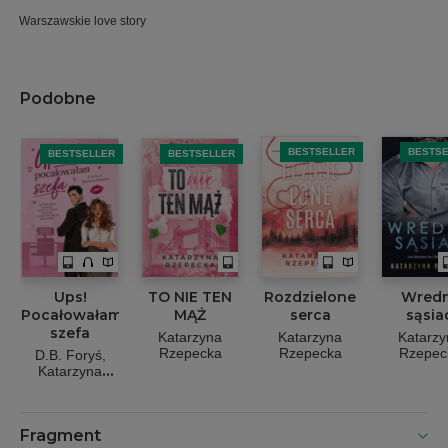
Warszawskie love story
Podobne
BESTSELLER
BESTS
BESTSELLER
BESTSELLER
Ups!
TO NIE TEN
Rozdzielone
Wred
Pocałowałam
MĄŻ
serca
sąsia
szefa
Katarzyna
Katarzyna
Katarzy
Rzepecka
Rzepecka
Rzepec
D.B. Foryś
Katarzyna
Rzepecka
Fragment