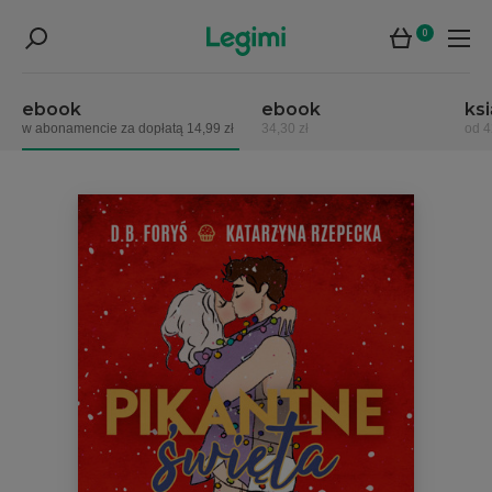
0
ebook
ebook
ks
w abonamencie za dopłatą 14,99 zł
34,30 zł
od 4