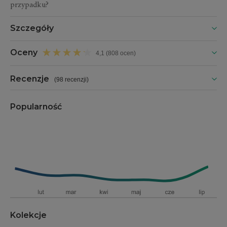
przypadku?
Szczegóły
Oceny
4,1 (808 ocen)
Recenzje
(
98 recenzji
)
Popularność
Kolekcje