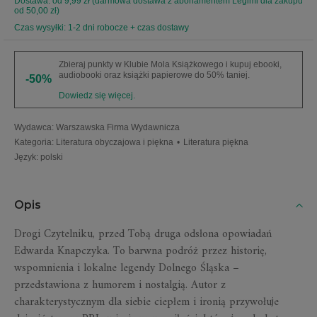
Dostawa: od 9,99 zł (darmowa dostawa z abonamentem Legimi dla zakupu
od 50,00 zł)
Czas wysyłki: 1-2 dni robocze + czas dostawy
Zbieraj punkty w Klubie Mola Książkowego i kupuj ebooki,
audiobooki oraz książki papierowe do 50% taniej.
-50%
Dowiedz się więcej.
Wydawca
:
Warszawska Firma Wydawnicza
Kategoria
:
Literatura obyczajowa i piękna
•
Literatura piękna
Język
:
polski
Opis
Drogi Czytelniku, przed Tobą druga odsłona opowiadań
Edwarda Knapczyka. To barwna podróż przez historię,
wspomnienia i lokalne legendy Dolnego Śląska –
przedstawiona z humorem i nostalgią. Autor z
charakterystycznym dla siebie ciepłem i ironią przywołuje