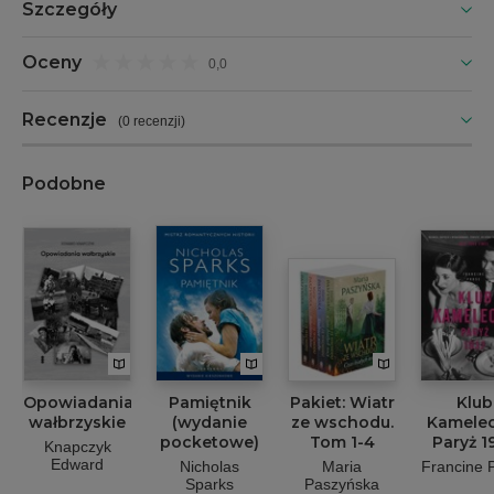
Szczegóły
Oceny
0,0
Recenzje
(
0 recenzji
)
Podobne
Opowiadania
Pamiętnik
Pakiet: Wiatr
Klub
wałbrzyskie
(wydanie
ze wschodu.
Kameleo
pocketowe)
Tom 1-4
Paryż 1
Knapczyk
Edward
Nicholas
Maria
Francine 
Sparks
Paszyńska