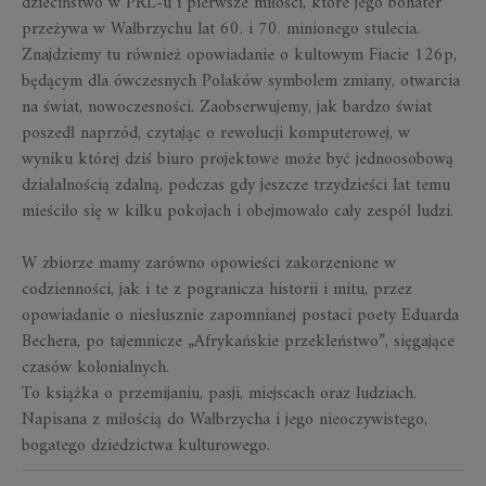
dzieciństwo w PRL-u i pierwsze miłości, które jego bohater
przeżywa w Wałbrzychu lat 60. i 70. minionego stulecia.
Znajdziemy tu również opowiadanie o kultowym Fiacie 126p,
będącym dla ówczesnych Polaków symbolem zmiany, otwarcia
na świat, nowoczesności. Zaobserwujemy, jak bardzo świat
poszedł naprzód, czytając o rewolucji komputerowej, w
wyniku której dziś biuro projektowe może być jednoosobową
działalnością zdalną, podczas gdy jeszcze trzydzieści lat temu
mieściło się w kilku pokojach i obejmowało cały zespół ludzi.
W zbiorze mamy zarówno opowieści zakorzenione w
codzienności, jak i te z pogranicza historii i mitu, przez
opowiadanie o niesłusznie zapomnianej postaci poety Eduarda
Bechera, po tajemnicze „Afrykańskie przekleństwo”, sięgające
czasów kolonialnych.
To książka o przemijaniu, pasji, miejscach oraz ludziach.
Napisana z miłością do Wałbrzycha i jego nieoczywistego,
bogatego dziedzictwa kulturowego.