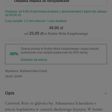
Okładka miękka ze skrzydełkami
Dostawa: od 9,99 zł (darmowa dostawa z abonamentem Legimi dla zakupu
od 50,00 zł)
Czas wysyłki: 1-2 dni robocze + czas dostawy
49,90 zł
25,00 zł
od
w Klubie Mola Książkowego
Zbieraj punkty w Klubie Mola Książkowego i kupuj ebooki,
audiobooki oraz książki papierowe do 50% taniej.
-50%
Dowiedz się więcej.
Wydawca
:
Wydawnictwo Esprit
Język
:
polski
Opis
Człowiek Boży to głęboka bp. Athanasiusa Schneidera o
istocie kapłaństwa w czasach duchowego kryzysu. W formie