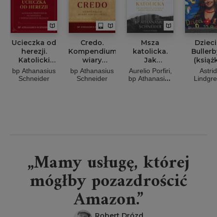
Ucieczka od
Credo.
Msza
Dzieci
herezji.
Kompendium
katolicka.
Buller
Katolicki
wiary
Jak
(książ
przewodnik
katolickiej
przywrócić
audio
bp Athanasius
bp Athanasius
Aurelio Porfiri
Astrid
po dawnych
centralne
Schneider
Schneider
bp Athanasius
Lindgr
i
miejsce
Schneider
Edyta
Jungow
współczesnych
Boga w
(lektor
błędach
liturgii
„Mamy usługę, której
mógłby pozazdrościć
Amazon.”
Robert Drózd