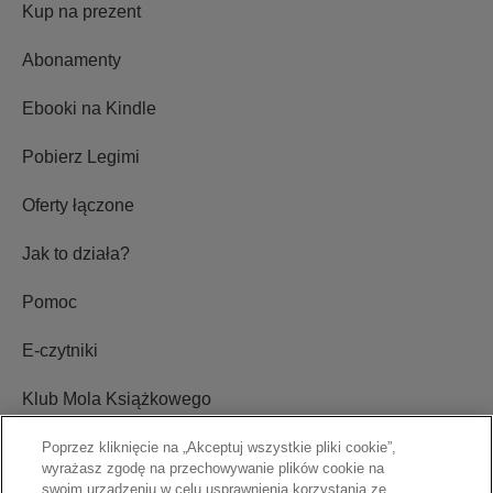
Kup na prezent
Abonamenty
Ebooki na Kindle
Pobierz Legimi
Oferty łączone
Jak to działa?
Pomoc
E-czytniki
Klub Mola Książkowego
Ustawienia plików cookie
Poprzez kliknięcie na „Akceptuj wszystkie pliki cookie”,
wyrażasz zgodę na przechowywanie plików cookie na
swoim urządzeniu w celu usprawnienia korzystania ze