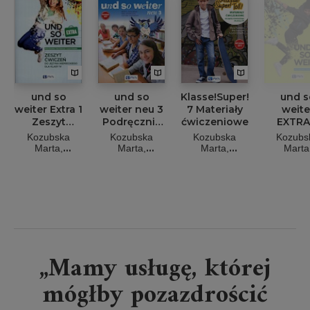
und so
und so
Klasse!Super!Toll!
und s
weiter Extra 1
weiter neu 3
7 Materiały
weite
Zeszyt
Podręcznik
ćwiczeniowe
EXTRA
ćwiczeń do
do języka
Podręcz
Kozubska
Kozubska
Kozubska
Kozubs
języka
niemieckiego
do jęz
Marta,
Marta,
Marta,
Marta
niemieckiego
dla klasy 6
niemiec
Krawczyk Ewa,
Krawczyk Ewa,
Krawczyk Ewa,
Krawczyk
Zastąpiło
Zastąpiło
Zastąpiło
Zastąpi
dla klasy 4
dla klas
Lucyna
Lucyna
Lucyna
Lucyn
„Mamy usługę, której
mógłby pozazdrościć