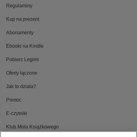
Regulaminy
Kup na prezent
Abonamenty
Ebooki na Kindle
Pobierz Legimi
Oferty łączone
Jak to działa?
Pomoc
E-czytniki
Klub Mola Książkowego