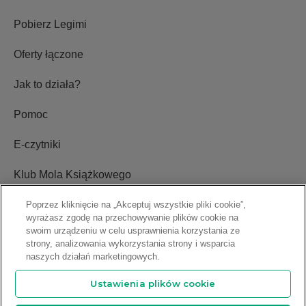
Pobierz Legimi
Oferty łączone
Jak to działa?
Pomoc
E-czytniki
Klub Mola Książkowego
Ustawienia plików cookie
Poprzez kliknięcie na „Akceptuj wszystkie pliki cookie”,
wyrażasz zgodę na przechowywanie plików cookie na
swoim urządzeniu w celu usprawnienia korzystania ze
Blog
strony, analizowania wykorzystania strony i wsparcia
naszych działań marketingowych.
Relacje inwestorskie
Ustawienia plików cookie