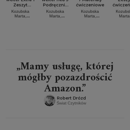
Zeszyt
Podręcznik
ćwiczeniowe
ćwiczeń
ćwiczeń do
do języka
język
Kozubska
Kozubska
Kozubska
Kozubs
języka
niemieckiego
niemiec
Marta,
Marta,
Marta,
Marta
niemieckiego
dla klasy 6
Krawczyk Ewa,
Krawczyk Ewa,
Krawczyk Ewa,
Krawczyk
Zastąpiło
Zastąpiło
Zastąpiło
Zastąpi
dla klasy 4
Lucyna
Lucyna
Lucyna
Lucyn
„Mamy usługę, której
mógłby pozazdrościć
Amazon.”
Robert Drózd
Świat Czytników