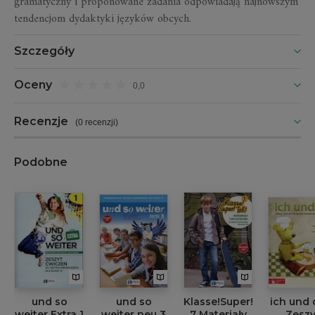
gramatyczny i proponowane zadania odpowiadają najnowszym
tendencjom dydaktyki języków obcych.
Szczegóły
Oceny
0,0
Recenzje
(
0 recenzji
)
Podobne
und so
und so
Klasse!Super!Toll!
ich und 
weiter Extra 1
weiter neu 3
7 Materiały
Zeszy