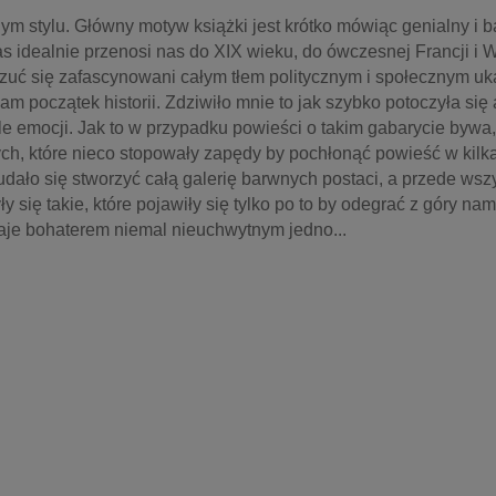
 stylu. Główny motyw książki jest krótko mówiąc genialny i ba
idealnie przenosi nas do XIX wieku, do ówczesnej Francji i W
oczuć się zafascynowani całym tłem politycznym i społecznym u
 początek historii. Zdziwiło mnie to jak szybko potoczyła się a
 emocji. Jak to w przypadku powieści o takim gabarycie bywa, 
ch, które nieco stopowały zapędy by pochłonąć powieść w kilka
dało się stworzyć całą galerię barwnych postaci, a przede wszy
y się takie, które pojawiły się tylko po to by odegrać z góry nam
aje bohaterem niemal nieuchwytnym jedno...