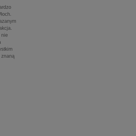
rdzo 
łoch. 
kazanym 
kcja. 
nie 
 
stkim 
 znaną 