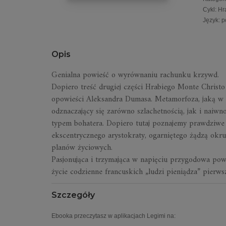
Cykl
:
Hr
Język
:
p
Opis
Genialna powieść o wyrównaniu rachunku krzywd.
Dopiero treść drugiej części Hrabiego Monte Christo
opowieści Aleksandra Dumasa. Metamorfoza, jaką w
odznaczający się zarówno szlachetnością, jak i naiwno
typem bohatera. Dopiero tutaj poznajemy prawdziwe 
ekscentrycznego arystokraty, ogarniętego żądzą okru
planów życiowych.
Pasjonująca i trzymająca w napięciu przygodowa pow
życie codzienne francuskich „ludzi pieniądza” pierw
Szczegóły
Ebooka przeczytasz w aplikacjach Legimi na: