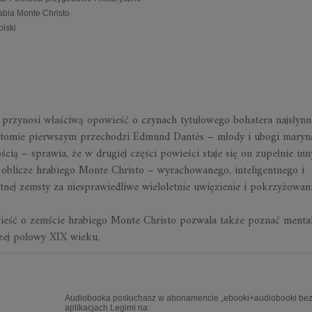
abia Monte Christo
olski
 przynosi właściwą opowieść o czynach tytułowego bohatera najsłynni
 tomie pierwszym przechodzi Edmund Dantès – młody i ubogi maryna
ścią – sprawia, że w drugiej części powieści staje się on zupełnie in
oblicze hrabiego Monte Christo – wyrachowanego, inteligentnego i
tnej zemsty za niesprawiedliwe wieloletnie uwięzienie i pokrzyżowan
ieść o zemście hrabiego Monte Christo pozwala także poznać mental
szej połowy XIX wieku.
Audiobooka posłuchasz w abonamencie „ebooki+audiobooki bez 
aplikacjach Legimi na: