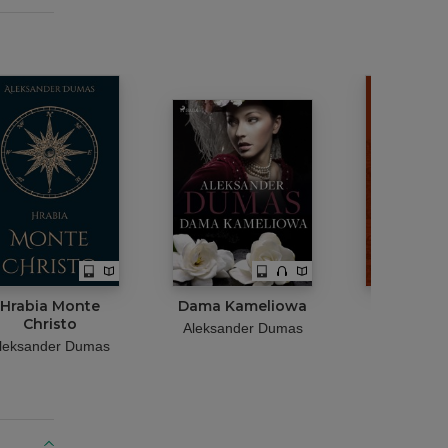
Hrabia Monte
Dama Kameliowa
Trze
Christo
muszkiet
Aleksander Dumas
leksander Dumas
Aleksande