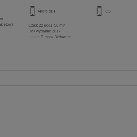
Androidzie
iOS
e™
akietów)
Czas:
22 godz. 56 min
Rok wydania
:
2017
Lektor:
Tomasz Bielawiec