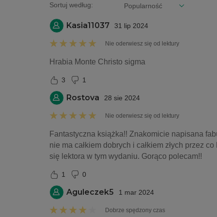
Sortuj według:
Kasia11037
31 lip 2024
Nie oderwiesz się od lektury
Hrabia Monte Christo sigma
3
1
Rostova
28 sie 2024
Nie oderwiesz się od lektury
Fantastyczna książka!! Znakomicie napisana fabu
nie ma całkiem dobrych i całkiem złych przez co 
się lektora w tym wydaniu. Gorąco polecam!!
1
0
Aguleczek5
1 mar 2024
Dobrze spędzony czas