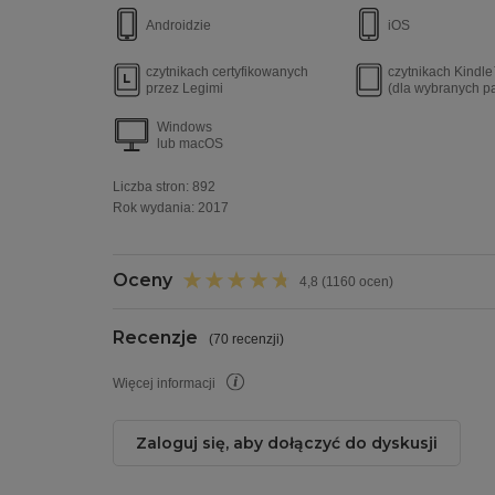
Androidzie
iOS
czytnikach certyfikowanych
czytnikach Kindl
przez Legimi
(dla wybranych p
Windows
lub macOS
Liczba stron:
892
Rok wydania
:
2017
Oceny
4,8 (1160 ocen)
Recenzje
(
70 recenzji
)
Więcej informacji
Zaloguj się, aby dołączyć do dyskusji