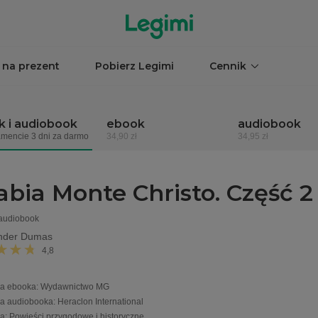
 na prezent
Pobierz Legimi
Cennik
 i audiobook
ebook
audiobook
mencie 3 dni za darmo
34,90 zł
34,95 zł
abia Monte Christo. Część 2
 audiobook
nder Dumas
4,8
a ebooka
:
Wydawnictwo MG
a audiobooka
:
Heraclon International
ia
:
Powieści przygodowe i historyczne