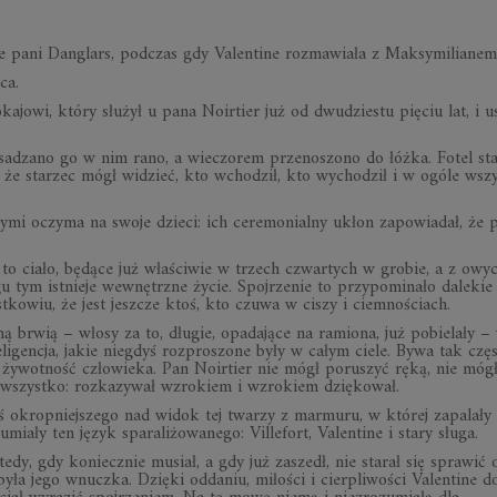
ie pani Danglars, podczas gdy Valentine rozmawiała z Maksymilianem
ca.
kajowi, który służył u pana Noirtier już od dwudziestu pięciu lat, i us
Usadzano go w nim rano, a wieczorem przenoszono do łóżka. Fotel sta
k że starzec mógł widzieć, kto wchodził, kto wychodził i w ogóle wsz
ymi oczyma na swoje dzieci: ich ceremonialny ukłon zapowiadał, że p
to ciało, będące już właściwie w trzech czwartych w grobie, a z owy
 tym istnieje wewnętrzne życie. Spojrzenie to przypominało dalekie 
wiu, że jest jeszcze ktoś, kto czuwa w ciszy i ciemnościach.
ą brwią – włosy za to, długie, opadające na ramiona, już pobielały –
nteligencja, jakie niegdyś rozproszone były w całym ciele. Bywa tak czę
a żywotność człowieka. Pan Noirtier nie mógł poruszyć ręką, nie móg
u wszystko: rozkazywał wzrokiem i wzrokiem dziękował.
 okropniejszego nad widok tej twarzy z marmuru, w której zapalały 
miały ten język sparaliżowanego: Villefort, Valentine i stary sługa.
edy, gdy koniecznie musiał, a gdy już zaszedł, nie starał się sprawić 
yła jego wnuczka. Dzięki oddaniu, miłości i cierpliwości Valentine d