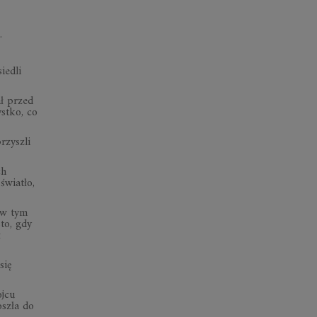
.
iedli
ł przed
ystko, co
rzyszli
ch
światło,
 w tym
sto, gdy
ł
się
ojcu
oszła do