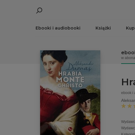
Ebooki i audiobooki
Książki
Kup
ebook
w abona
Hr
ebook i
Aleksa
Wydawc
Wydawc
Kategor