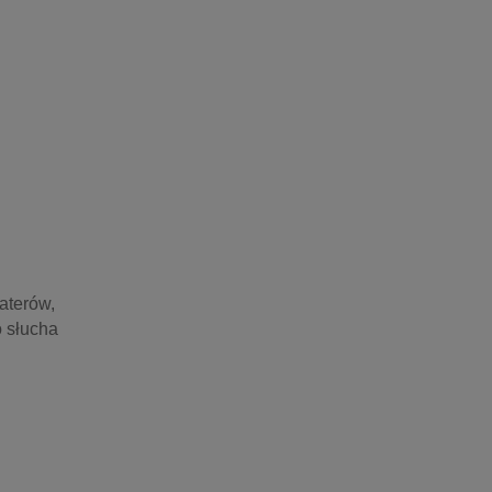
terów, 
 słucha 