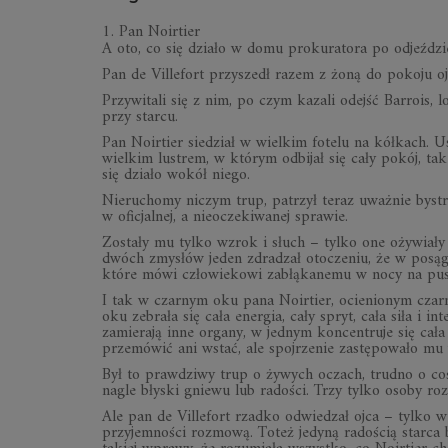
1. Pan Noirtier
A oto, co się działo w domu prokuratora po odjeźdz
Pan de Villefort przyszedł razem z żoną do pokoju oj
Przywitali się z nim, po czym kazali odejść Barrois, lo
przy starcu.
Pan Noirtier siedział w wielkim fotelu na kółkach. 
wielkim lustrem, w którym odbijał się cały pokój, ta
się działo wokół niego.
Nieruchomy niczym trup, patrzył teraz uważnie bystr
w oficjalnej, a nieoczekiwanej sprawie.
Zostały mu tylko wzrok i słuch – tylko one ożywiały 
dwóch zmysłów jeden zdradzał otoczeniu, że w posągu
które mówi człowiekowi zabłąkanemu w nocy na pustko
I tak w czarnym oku pana Noirtier, ocienionym czarn
oku zebrała się cała energia, cały spryt, cała siła i i
zamierają inne organy, w jednym koncentruje się cał
przemówić ani wstać, ale spojrzenie zastępowało m
Był to prawdziwy trup o żywych oczach, trudno o coś
nagle błyski gniewu lub radości. Trzy tylko osoby rozu
Ale pan de Villefort rzadko odwiedzał ojca – tylko wt
przyjemności rozmową. Toteż jedyną radością starca b