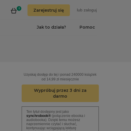
0
Zarejestruj się
lub
zaloguj
Jak to działa?
Pomoc
Uzyskaj dostęp do tej i ponad 240000 książek
od 14,99 zł miesięcznie
Wypróbuj przez 3 dni za
darmo
Ten tytuł dostępny jest jako
synchrobook®
(połączenie ebooka i
audiobooka). Dzięki temu możesz
naprzemiennie czytać i słuchać,
kontynuując wciągającą lekturę