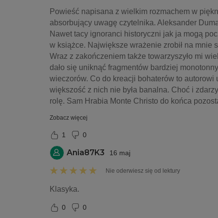
Powieść napisana z wielkim rozmachem w pięknym
absorbujący uwagę czytelnika. Aleksander Dumas 
Nawet tacy ignoranci historyczni jak ja mogą p
w książce. Największe wrażenie zrobił na mnie sam
Wraz z zakończeniem także towarzyszyło mi wiele
dało się uniknąć fragmentów bardziej monotonny
wieczorów. Co do kreacji bohaterów to autorowi u
większość z nich nie była banalna. Choć i zdarzył
rolę. Sam Hrabia Monte Christo do końca pozost
Zobacz więcej
1
0
Ania87K3
16 maj
Nie oderwiesz się od lektury
Klasyka. 
0
0