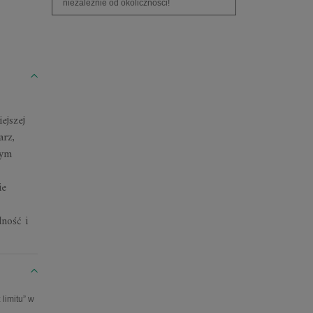
niezależnie od okoliczności!
ejszej
rz,
nym
ie
ność i
limitu” w