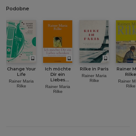
Podobne
Change Your
Ich möchte
Rilke in Paris
Rainer M
Life
Dir ein
Rilke
Rainer Maria
Liebes
Rilke
Rainer Maria
Rainer M
schenken
Rilke
Rilke
Rainer Maria
Rilke