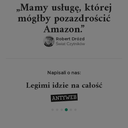
„Mamy usługę, której
mógłby pozazdrościć
Amazon.”
Robert Drózd
Świat Czytników
Napisali o nas:
Legimi idzie na całość