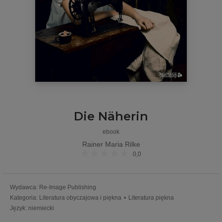
Die Näherin
ebook
Rainer Maria Rilke
0,0
Wydawca
:
Re-Image Publishing
Kategoria
:
Literatura obyczajowa i piękna
•
Literatura piękna
Język
:
niemiecki