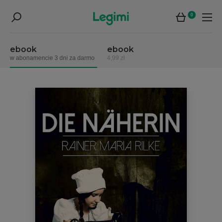
0
ebook
ebook
w abonamencie 3 dni za darmo
4,99 zł