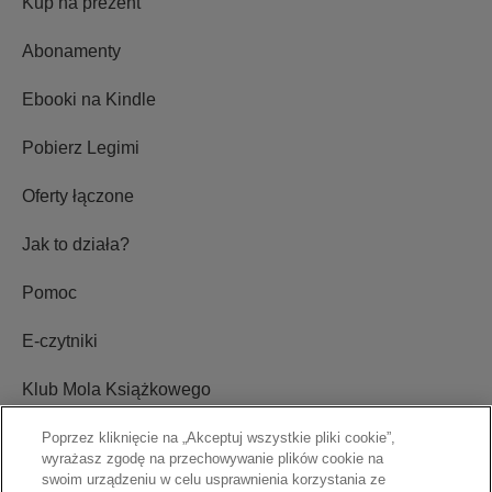
Kup na prezent
Abonamenty
Ebooki na Kindle
Pobierz Legimi
Oferty łączone
Jak to działa?
Pomoc
E-czytniki
Klub Mola Książkowego
Ustawienia plików cookie
Poprzez kliknięcie na „Akceptuj wszystkie pliki cookie”,
wyrażasz zgodę na przechowywanie plików cookie na
swoim urządzeniu w celu usprawnienia korzystania ze
Blog