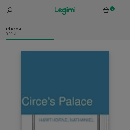
0
ebook
0,00 zł