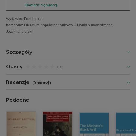
Dowiedz się więcej.
Wydawca
:
Feedbooks
Kategoria
:
Literatura popularnonaukowa
•
Nauki humanistyczne
Język
:
angielski
Szczegóły
Oceny
0,0
Recenzje
(
0 recenzji
)
Podobne