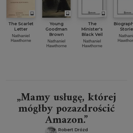
The Scarlet
Young
The
Biograph
Letter
Goodman
Minister's
Stori
Brown
Black Veil
Nathaniel
Nathani
Hawthorne
Hawtho
Nathaniel
Nathaniel
Hawthorne
Hawthorne
„Mamy usługę, której
mógłby pozazdrościć
Amazon.”
Robert Drózd