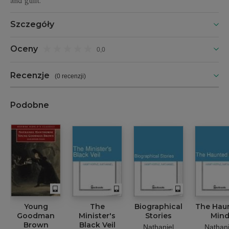
and guilt.
Szczegóły
Oceny
0,0
Recenzje
(
0 recenzji
)
Podobne
Young
The
Biographical
The Hau
Goodman
Minister's
Stories
Min
Brown
Black Veil
Nathaniel
Nathani