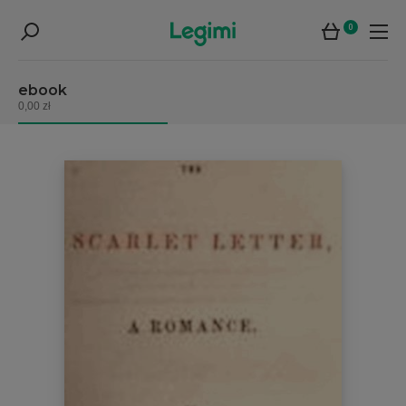
0
ebook
0,00 zł