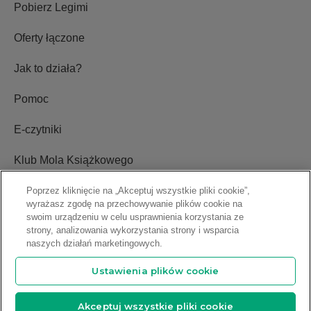
Pobierz Legimi
Oferty łączone
Jak to działa?
Pomoc
E-czytniki
Klub Mola Książkowego
Ustawienia plików cookie
Poprzez kliknięcie na „Akceptuj wszystkie pliki cookie”,
wyrażasz zgodę na przechowywanie plików cookie na
swoim urządzeniu w celu usprawnienia korzystania ze
Blog
strony, analizowania wykorzystania strony i wsparcia
naszych działań marketingowych.
Relacje inwestorskie
Ustawienia plików cookie
Copyright © 2009-2026 Legimi S.A. Wszelkie prawa zastrzeżone.
Akceptuj wszystkie pliki cookie